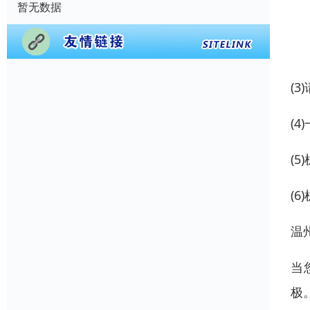
暂无数据
(
(
(
(
温
当
极