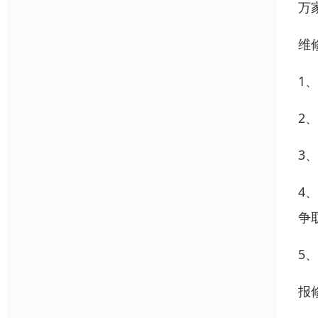
万
维
1
2
3
4
争
5
报