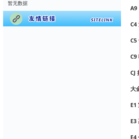
暂无数据
A
C4
C5
C9
C
大
E
E
E