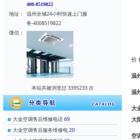
400-8519822
地址：
温州全城24小时快速上门服
务-4008519822
微信：
价
温
本站共被浏览过 3395233 次
温
大
大
大金空调售后维修电话
69
大金空调售后服务维修电
20
空