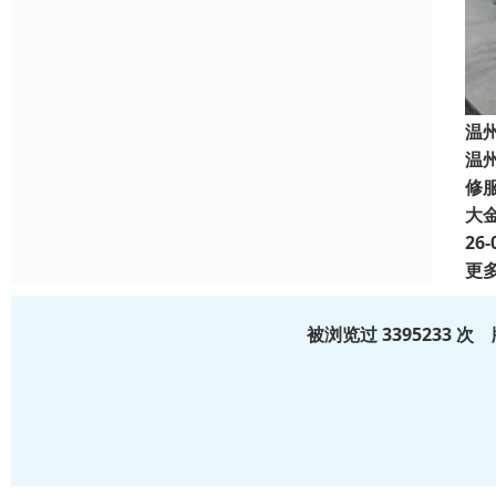
温
温
修服
大
26-
更
被浏览过 3395233