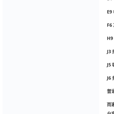
E
F
H
J3
J5
J6
普
而
台