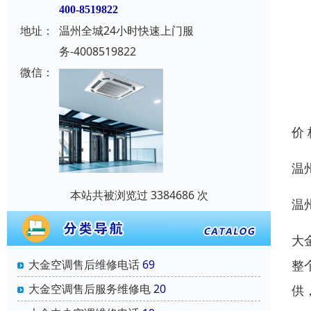
400-8519822
地址：
温州全城24小时快速上门服
务-4008519822
微信：
价
温
本站共被浏览过 3384686 次
温
大
整
大金空调售后维修电话
69
大金空调售后服务维修电
20
供