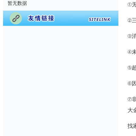
暂无数据
①
②
③
④
⑤
⑥
⑦
大
找