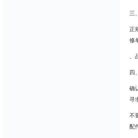
三
正
修
、
四
确
寻
不
配