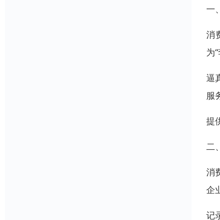
一
消
为
逼
服
提
二
消
企
记