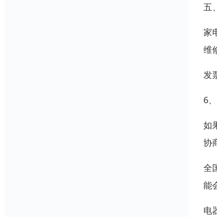
五
家
维
发
6
如
协
全
能
电